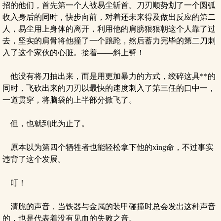
招的他们，首先第一个人被易尘斩首。刀刃顺势划了一个圆弧
收入身后的同时，快步向前，对着还未来得及做出反应的第二
人，易尘用上身体的离开，利用他的肩膀狠狠朝这个人靠了过
去，坚实的肩骨将他撞了一个踉跄，然后蓄力完毕的第二刀刺
入了这个家伙的心脏。接着——斜上劈！
他没有将刀抽出来，而是用更加暴力的方式，绞碎这具**的
同时，飞砍出来的刀刃以最快的速度刺入了第三任的口中一，
一道贯穿，将脑袋的上半部分掀飞了。
但，也就到此为止了。
原本以为第四个牺牲者也能轻松拿下他的xìng命，不过事实
违背了这个发展。
叮！
清脆的声音，当铁器与金属的装甲碰撞时总会发出这种声音
的，也是代表着没有见血的失败之音。