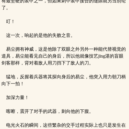
有最坚硬的装甲之一，但如果刺中装甲接合的缝隙就另当别论
了。
叮！
这一次，响起的是他的失败之音。
易尘拥有神威，这是他除了双眼之外另外一种能代替视觉的
道具，易尘能看见自己的身后，所以他就像技艺jīng湛的盲眼
剑客那样，背对着敌人用刀挡下了敌人的刀。
猛地，反握着兵器将其探向身后的易尘，他突入用力朝刀柄
向下一拍！
加深力量！
喀嚓，震开了对手的武器，刺向他的下腹。
电光火石的瞬间，这些繁杂的交手过程实际上也只是发生在