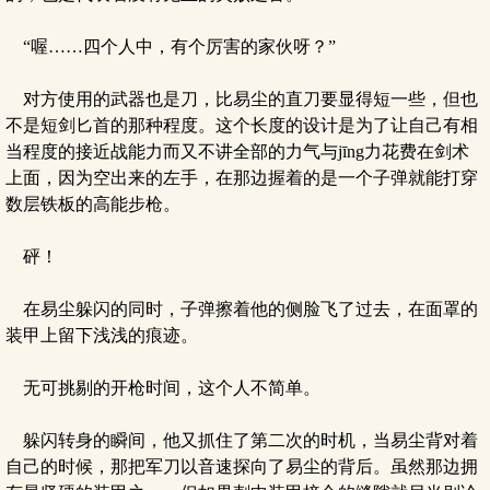
“喔……四个人中，有个厉害的家伙呀？”
对方使用的武器也是刀，比易尘的直刀要显得短一些，但也
不是短剑匕首的那种程度。这个长度的设计是为了让自己有相
当程度的接近战能力而又不讲全部的力气与jīng力花费在剑术
上面，因为空出来的左手，在那边握着的是一个子弹就能打穿
数层铁板的高能步枪。
砰！
在易尘躲闪的同时，子弹擦着他的侧脸飞了过去，在面罩的
装甲上留下浅浅的痕迹。
无可挑剔的开枪时间，这个人不简单。
躲闪转身的瞬间，他又抓住了第二次的时机，当易尘背对着
自己的时候，那把军刀以音速探向了易尘的背后。虽然那边拥