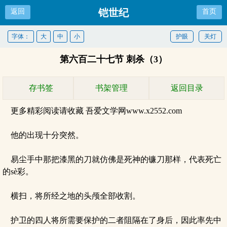
铠世纪
返回
首页
字体：
大
中
小
护眼
关灯
第六百二十七节 刺杀（3）
存书签
书架管理
返回目录
更多精彩阅读请收藏 吾爱文学网www.x2552.com
他的出现十分突然。
易尘手中那把漆黑的刀就仿佛是死神的镰刀那样，代表死亡
的sè彩。
横扫，将所经之地的头颅全部收割。
护卫的四人将所需要保护的二者阻隔在了身后，因此率先中