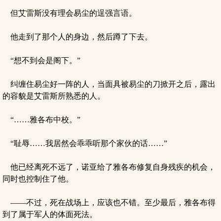
但艾雷斯没有理会易尘的逞强言语。
他走到了那个人的身边，然后蹲了下去。
“想不到会是阁下。”
纠缠住易尘好一阵的人，当面具被易尘的刀掀开之后，露出
的容貌是艾雷斯所熟悉的人。
“……雅各布中校。”
“耻辱……我居然会乖乖听那个家伙的话……”
他已经离死不远了，诺亚给了雅各布修复自身残疾的机会，
同时也控制住了他。
——不过，死在战场上，应该也不错。至少最后，雅各布得
到了属于军人的体面死法。