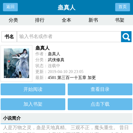
蛊真人
返回
首页
分类
排行
全本
新书
书架
书名
蛊真人
作者：
蛊真人
分类：
武侠修真
状态：连载中
更新：2019-04-10 20:23:05
最新：
4501.第三百一十五章 加更
开始阅读
查看目录
加入书架
点击下载
小说简介
人是万物之灵，蛊是天地真精。 三观不正，魔头重生。 昔日