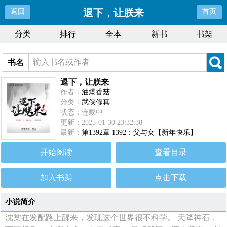
退下，让朕来
返回
首页
分类
排行
全本
新书
书架
书名
退下，让朕来
作者：
油爆香菇
分类：
武侠修真
状态：连载中
更新：2025-01-30 23:32:38
最新：
第1392章 1392：父与女【新年快乐】
开始阅读
查看目录
加入书架
点击下载
小说简介
沈棠在发配路上醒来，发现这个世界很不科学。 天降神石，