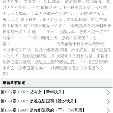
百国相争。 文凝文心，出口成真。 武聚武胆，劈山断海。 她
以为的小白脸，一句“横枪跃马”，下一秒甲胄附身，长枪在
手，一人成军，千军万马能杀个七进七出！ 她眼里的痨病
鬼，口念“星罗棋布”，苍天如圆盖，陆地似棋局，排兵布阵，
信手拈来！ 这TM都不能算不科学了！ 分明是科学的棺材板被
神学钉死了！ 而她—— “主公，北郡大旱，您要不哭一哭？”
沈棠：“……” “主公，南州洪涝，您要不多笑笑？” 沈
棠：“……” ———————— 看着被她干掉的十大碗米饭，
比脸干净的口袋，以及一群嗷嗷待哺、不怀好意、整天惹是生
非的村民，疑似饭桶转世、真·灵魂画手的村长沈棠，不得不
放弃心爱的画笔，被迫走上应聘诸侯之路。 PS：已完结种田
争霸文《女帝直播攻略》，休闲慢穿大佬文《大佬退休之
后》。
最新章节预览
第1392章 1392：父与女【新年快乐】
第1391章 1391：是谁在监国啊【除夕快乐】
第1390章 1390：是你们逼我的（下）【求月票】