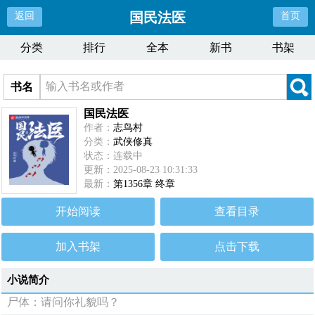
国民法医
返回
首页
分类
排行
全本
新书
书架
书名
国民法医
作者：
志鸟村
分类：
武侠修真
状态：连载中
更新：2025-08-23 10:31:33
最新：
第1356章 终章
开始阅读
查看目录
加入书架
点击下载
小说简介
尸体：请问你礼貌吗？