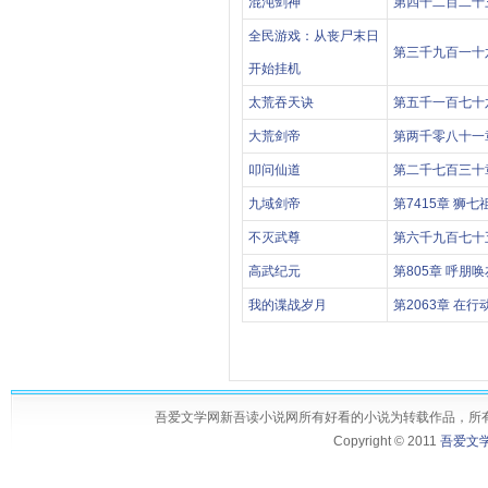
混沌剑神
第四千二百二十
全民游戏：从丧尸末日
第三千九百一十
开始挂机
太荒吞天诀
第五千一百七十
大荒剑帝
第两千零八十一
叩问仙道
第二千七百三十
九域剑帝
第7415章 狮七
不灭武尊
第六千九百七十
高武纪元
第805章 呼朋唤
我的谍战岁月
第2063章 在行
吾爱文学网新吾读小说网所有好看的小说为转载作品，所
Copyright © 2011
吾爱文