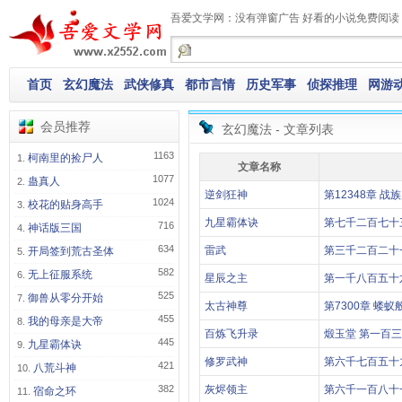
吾爱文学网：没有弹窗广告 好看的小说免费阅读
首页
玄幻魔法
武侠修真
都市言情
历史军事
侦探推理
网游
会员推荐
玄幻魔法 - 文章列表
1163
柯南里的捡尸人
文章名称
1077
蛊真人
逆剑狂神
第12348章 战
1024
校花的贴身高手
九星霸体诀
第七千二百七十
716
神话版三国
634
雷武
第三千二百二十
开局签到荒古圣体
582
无上征服系统
星辰之主
第一千八百五十
525
御兽从零分开始
太古神尊
第7300章 蝼
455
我的母亲是大帝
百炼飞升录
煅玉堂 第一百三
445
九星霸体诀
修罗武神
第六千七百五十
421
八荒斗神
382
灰烬领主
第六千一百八十
宿命之环