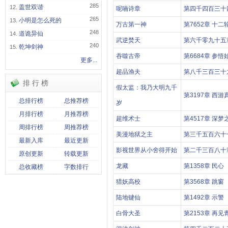
285
盖世双谐
呢喃诗章
第四千四百三十
265
小明是怎么死的
万古第一神
第7652章 十二
248
道诡异仙
武逆焚天
第六千零九十五
240
乾坤剑神
吞噬古帝
第6684章 参悟
更多...
超品渔夫
第八千三百三十
排 行 榜
假太监：我乃大明九千
第3197章 西
总排行榜
总推荐榜
岁
月排行榜
月推荐榜
超维术士
第4517章 深梦
周排行榜
周推荐榜
美漫地狱之主
第三千五百六十
最新入库
最近更新
影视世界从小舍得开始
第二千三百八十
原创更新
转载更新
龙藏
第1358章 民心
总收藏榜
字数排行
猎妖高校
第3568章 跳窗
陆地键仙
第1492章 示警
白骨大圣
第2153章 再